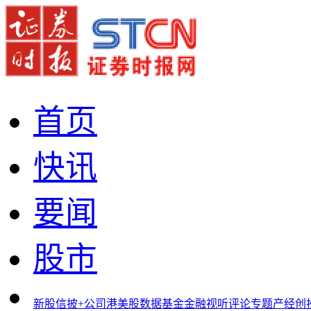
首页
快讯
要闻
股市
新股
信披+
公司
港美股
数据
基金
金融
视听
评论
专题
产经
创