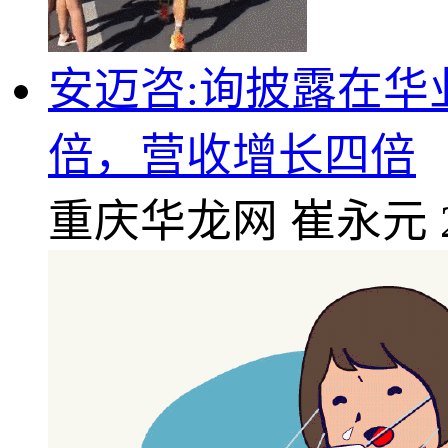
安迈咨:询披露在
倍，营收增长四倍
重庆华龙网
崔永元