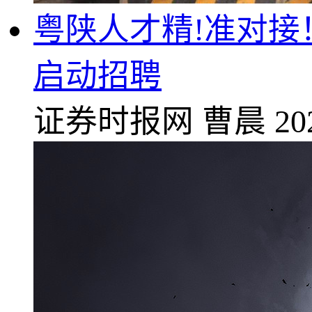
粤陕人才精!准对接
启动招聘
证券时报网
曹晨
20