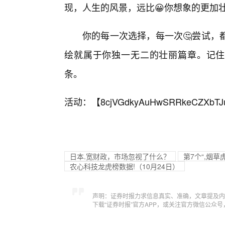
现，人生的风景，远比😀你想象的更加
你的每一次选择，每一次🤔尝试，
绘就属于你独一无二的壮丽篇章。记住，
条。
活动：【
8cjVGdkyAuHwSRRkeCZXbTJ
日本.宽财政，市场忽视了什么？
第7个“,烟
农心科技龙虎榜数据!（10月24日）
声明：证券时报力求信息真实、准确，文章提及内
下载“证券时报”官方APP，或关注官方微信公众