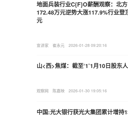
地面兵装行业C{F}O薪酬观察：北方
172.48万元逆势大涨117.9%行业
元
宣讲家
崔永元
2026-01-28 09:20:16
山<西>焦煤：截至‘1’1月10日股东人
观察网
陈嘉映
2026-01-30 19:05:16
中国:光大银行获光大集团累计增持13