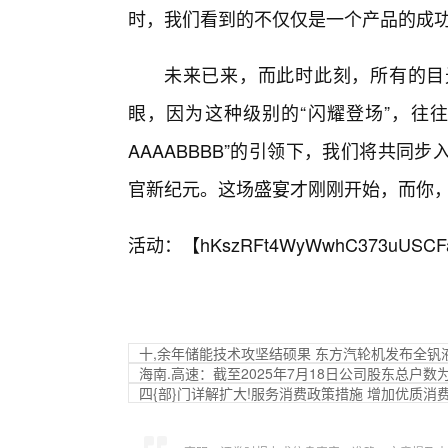
时，我们看到的不仅仅是一个产品的成
未来已来，而此时此刻，所有的目
眼，因为这种级别的“闪耀登场”，往
AAAABBBB”的引领下，我们将共
官新纪元。这场盛宴才刚刚开始，而你
活动：【
hKszRFt4WyWwhC373uUSCF
十,余年储能技术攻坚结硕果 东方汽轮机发布全钒
海南.高速：截至2025年7月18日公司股东总户数为5
四{部}门详解扩大!服务消费政策措施 增加优质消