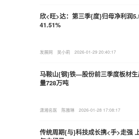
欣<旺>达：第三季{度}归母净利润5.
41.51%
发展网
吴小莉
2026-01-29 20:40:17
马鞍山{钢}铁—股份前三季度板材生产
量728万吨
潇湘名医
陈雅琳
2026-01-28 17:08:17
传统周期{与}科技成长携<手>走强