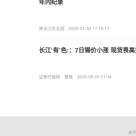
年内纪录
黑龙江东北网
2026-01-30 17:18:17
长江‘有’色:：7日锡价小涨 现货畏
证券时报网
曹晨
2025-08-05 21:44
关